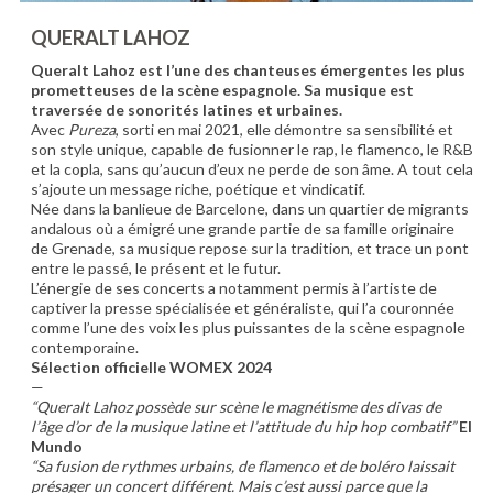
QUERALT LAHOZ
Queralt Lahoz est l’une des chanteuses émergentes les plus
prometteuses de la scène espagnole. Sa musique est
traversée de sonorités latines et urbaines.
Avec
Pureza
, sorti en mai 2021, elle démontre sa sensibilité et
son style unique, capable de fusionner le rap, le flamenco, le R&B
et la copla, sans qu’aucun d’eux ne perde de son âme. A tout cela
s’ajoute un message riche, poétique et vindicatif.
Née dans la banlieue de Barcelone, dans un quartier de migrants
andalous où a émigré une grande partie de sa famille originaire
de Grenade, sa musique repose sur la tradition, et trace un pont
entre le passé, le présent et le futur.
L’énergie de ses concerts a notamment permis à l’artiste de
captiver la presse spécialisée et généraliste, qui l’a couronnée
comme l’une des voix les plus puissantes de la scène espagnole
contemporaine.
Sélection officielle WOMEX 2024
—
“Queralt Lahoz possède sur scène le magnétisme des divas de
l’âge d’or de la musique latine et l’attitude du hip hop combatif”
El
Mundo
“Sa fusion de rythmes urbains, de flamenco et de boléro laissait
présager un concert différent. Mais c’est aussi parce que la