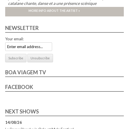
catalane chante, danse et a une présence scénique
impressionnante. Impossible de ne pas céder à son talent.”
MORE INFO ABOUT THE ARTIST »
Mondo Sonoro
NEWSLETTER
Your email:
BOA VIAGEM TV
FACEBOOK
NEXT SHOWS
14/08/26