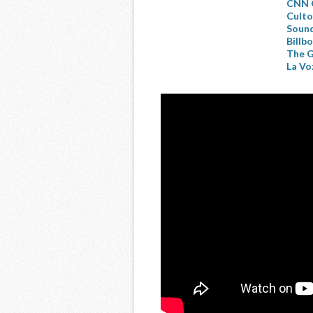
CNN C
Culto
Sound
Billb
The G
La Vo