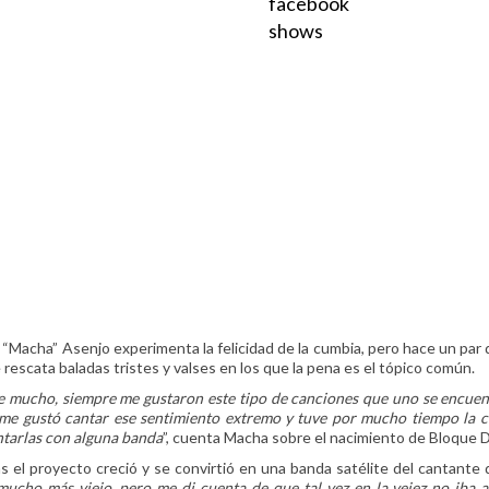
facebook
shows
o “Macha” Asenjo experimenta la felicidad de la cumbia, pero hace un par d
 rescata baladas tristes y valses en los que la pena es el tópico común.
e mucho, siempre me gustaron este tipo de canciones que uno se encuent
e me gustó cantar ese sentimiento extremo y tuve por mucho tiempo la c
ntarlas con alguna banda
”, cuenta Macha sobre el nacimiento de Bloque 
 el proyecto creció y se convirtió en una banda satélite del cantante de
mucho más viejo, pero me di cuenta de que tal vez en la vejez no iba 