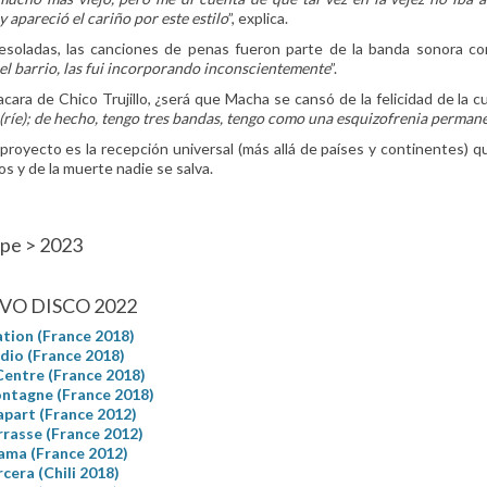
 apareció el cariño por este estilo
”, explica.
esoladas, las canciones de penas fueron parte de la banda sonora con
 el barrio, las fui incorporando inconscientemente
”.
cara de Chico Trujillo, ¿será que Macha se cansó de la felicidad de la c
 (ríe); de hecho, tengo tres bandas, tengo como una esquizofrenia perman
royecto es la recepción universal (más allá de países y continentes) qu
nos y de la muerte nadie se salva.
pe > 2023
VO DISCO 2022
ation (France 2018)
adio (France 2018)
entre (France 2018)
ntagne (France 2018)
part (France 2012)
rrasse (France 2012)
ama (France 2012)
rcera (Chili 2018)