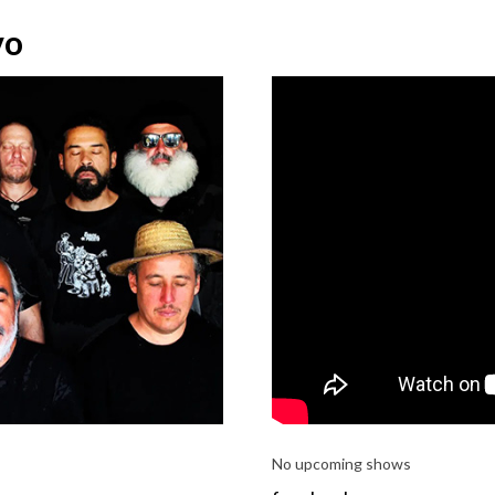
vo
No upcoming shows