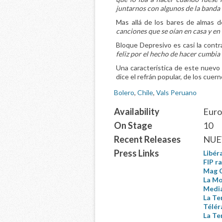
juntarnos con algunos de la banda y
Mas allá de los bares de almas d
canciones que se oían en casa y en
Bloque Depresivo es casi la contra
feliz por el hecho de hacer cumbia
Una característica de este nuevo p
dice el refrán popular, de los cuer
Bolero
,
Chile
,
Vals Peruano
Availability
Euro
On Stage
10
Recent Releases
NUE
Press Links
Libér
FIP r
Mag C
La Mo
Media
La Te
Télér
La Te