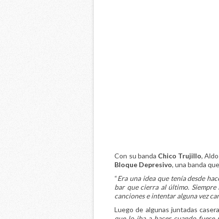
Con su banda
Chico Trujillo
, Ald
Bloque Depresivo
, una banda que
“
Era una idea que tenía desde hac
bar que cierra al último. Siempr
canciones e intentar alguna vez ca
Luego de algunas juntadas caseras
que lo iba a hacer cuando fuese 